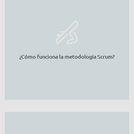
¿Cómo funciona la metodología Scrum?
En la gestión ágil de proyectos, los grandes
proyectos se dividen en otros más pequeños