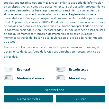
cookies que usted seleccione y al almacenamiento asociado de información
en su dispositivo, así como a su posterior lectura y al posterior procesamiento
de datos personales. La base legal para el consentimiento con respecto al
almacenamiento y la lectura de información es el Reglamento sobre la
¡COMIENCE A UTILIZAR ZOHO
privacidad electrónica y con respecto al procesamiento de datos personales
el art. 6, párrafo 1, letra a del RGPD. Puede dar su consentimiento para el uso
AHORA MISMO!
de cookies no esenciales haciendo clic en el botón "Aceptar todo" o decidir
lo contrario haciendo clic en "Rechazar todas". Puede acceder a estos ajustes
en cualquier momento y también desmarcar las cookies en cualquier
Le mostramos todo lo que Zoho puede hacer por su
momento (a través del botón de la izquierda en el pie de página de nuestro
sitio web).
negocio. Pruebe cada aplicación de forma gratuita y sin
Puede encontrar más información sobre los procedimientos utilizados, el
compromiso durante 30 días. Le damos soporte para los
tratamiento de datos fuera de la UE y sus derechos en nuestra
política de
productos de Zoho desde su instalación y configuración.
privacidad
.
CONSULTA GRATUITA
Esencial
Estadísticas
Medios externos
Marketing
Aceptar todo
Rechazar todas
Ajustar