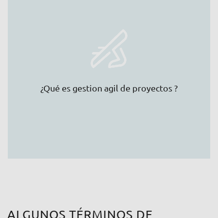
(sprints) en los que pueden trabajar equipos (a
menudo interdisciplinares) en poco tiempo y que
conducen a resultados intermedios. A cada resultado
intermedio le sigue su feedback, que a su vez se
utiliza para mejorar los siguientes sprints. Una
característica importante de los equipos ágiles es
que se centran en la experiencia del usuario (UX).
¿Qué es gestion agil de proyectos ?
Cuanto más flexible sea la respuesta a las
necesidades de los usuarios, más rápido podrá
desarrollarse y mejorarse un producto (por ejemplo,
un software).
ALGUNOS TÉRMINOS DE